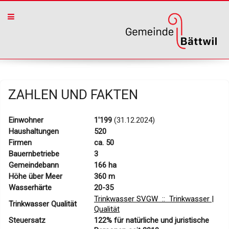
ZAHLEN UND FAKTEN
Einwohner
1'199
(31.12.2024)
Haushaltungen
520
Firmen
ca. 50
Bauernbetriebe
3
Gemeindebann
166 ha
Höhe über Meer
360 m
Wasserhärte
20-35
Trinkwasser SVGW :: Trinkwasser |
Trinkwasser Qualität
Qualität
Steuersatz
122% für natürliche und juristische